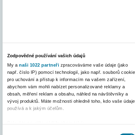
Detaily
Nastavení reklam
Linde Pohony olejové hospodárstvo
Linde Pohony olejové hospodárstvo
Pre výrobný závod Linde sme dodali kompletné olejové
Více o cookies
hospodárstvo vrátane vyhrievaných olejových nádržiach.
Zodpovědné používání vašich údajů
My a
naši 1022 partneři
zpracováváme vaše údaje (jako
např. číslo IP) pomocí technologií, jako např. souborů cookie
pro uchování a přístup k informacím na vašem zařízení,
abychom vám mohli nabízet personalizované reklamy a
obsah, měření reklam a obsahu, náhled na návštěvníky a
vývoj produktů. Máte možnosti ohledně toho, kdo vaše údaje
používá a k jakým účelům.
Pokud to povolíte, rádi bychom také:
Shromažďovali informace o vaší geografické poloze,
Výběr