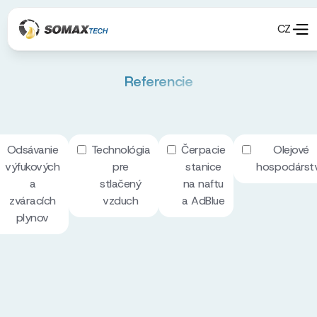
CZ
Referencie
Odsávanie
Technológia
Čerpacie
Olejové
výfukových
pre
stanice
hospodárst
a
stlačený
na naftu
zváracích
vzduch
a AdBlue
plynov