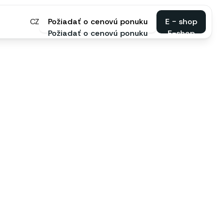
CZ
Požiadať o cenovú ponuku
E - shop
Požiadať o cenovú ponuku
E-shop