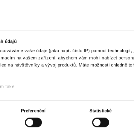
Nastavení reklam
Více o cookies
ch údajů
cováváme vaše údaje (jako např. číslo IP) pomocí technologií, 
formacím na vašem zařízení, abychom vám mohli nabízet person
led na návštěvníky a vývoj produktů. Máte možnosti ohledně to
om také:
ace o vaší geografické poloze, které mohou být přesné na někol
řízení pomocí aktivního skenování pro konkrétní charakteristiky (
acováváme vaše osobní údaje, a nastavte si předvolby v
části s
Preferenční
Statistické
odvolat v části Prohlášení o souborech cookie.
klam, poskytování funkcí sociálních médií a analýze naší návšt