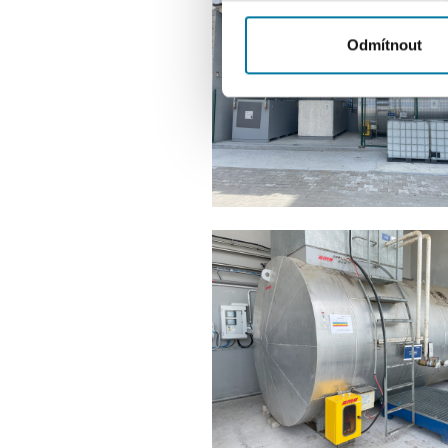
cookie. Informace o tom, jak
tyto údaje mohou zkombinovat
Odmítnout
používáte jejich služby.