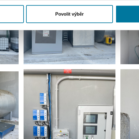
 náš web používáte, sdílíme se svými partnery pro sociální média
 s dalšími informacemi, které jste jim poskytli nebo které získa
Povolit výběr