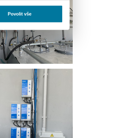
, inzerci a analýzy. Partneři
li v důsledku toho, že
Povolit vše