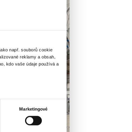
jako např. souborů cookie
alizované reklamy a obsah,
ho, kdo vaše údaje používá a
ik metrů
otisk prstu)
 podrobnostmi
. Svůj souhlas
Marketingové
ěvnosti využíváme soubory