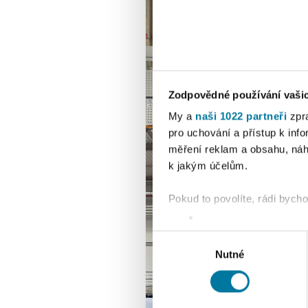
Zodpovědné používání vaši
My a
naši 1022 partneři
zpra
pro uchování a přístup k in
měření reklam a obsahu, náh
k jakým účelům.
Pokud to povolíte, rádi bych
Shromažďovali inform
Identifikovali vaše za
Výběr
Zjistěte více o tom, jak zpr
Nutné
souhlasu
můžete kdykoliv změnit nebo 
K personalizaci obsahu a re