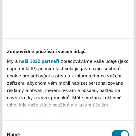
Detaily
Nastavení reklam
Více o cookies
Zodpovědné používání vašich údajů
My a
naši 1022 partneři
zpracováváme vaše údaje (jako
např. číslo IP) pomocí technologií, jako např. souborů
cookie pro uchování a přístup k informacím na vašem
zařízení, abychom vám mohli nabízet personalizované
reklamy a obsah, měření reklam a obsahu, náhled na
návštěvníky a vývoj produktů. Máte možnosti ohledně
toho, kdo vaše údaje používá a k jakým účelům.
Pokud to povolíte, rádi bychom také:
Shromažďovali informace o vaší geografické
Výběr
poloze, které mohou být přesné na několik metrů
Nutné
souhlasu