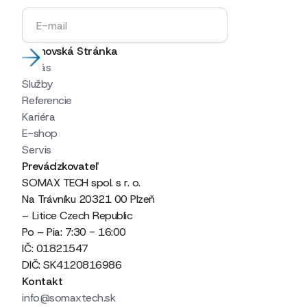
Domovská Stránka
O nás
Služby
Referencie
Kariéra
E-shop
Servis
Prevádzkovateľ
SOMAX TECH spol. s r. o.
Na Trávníku 20321 00 Plzeň
– Litice Czech Republic
Po – Pia: 7:30 - 16:00
IČ: 01821547
DIČ: SK4120816986
Kontakt
info@somaxtech.sk