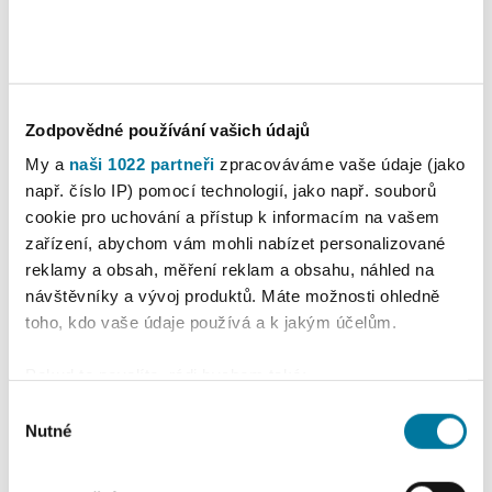
Nastavení reklam
Více o cookies
Zodpovědné používání vašich údajů
My a
naši 1022 partneři
zpracováváme vaše údaje (jako
např. číslo IP) pomocí technologií, jako např. souborů
cookie pro uchování a přístup k informacím na vašem
zařízení, abychom vám mohli nabízet personalizované
reklamy a obsah, měření reklam a obsahu, náhled na
návštěvníky a vývoj produktů. Máte možnosti ohledně
toho, kdo vaše údaje používá a k jakým účelům.
Pokud to povolíte, rádi bychom také:
Shromažďovali informace o vaší geografické
Výběr
poloze, které mohou být přesné na několik metrů
Nutné
souhlasu
Identifikovali vaše zařízení pomocí aktivního
skenování pro konkrétní charakteristiky (otisk prstu)