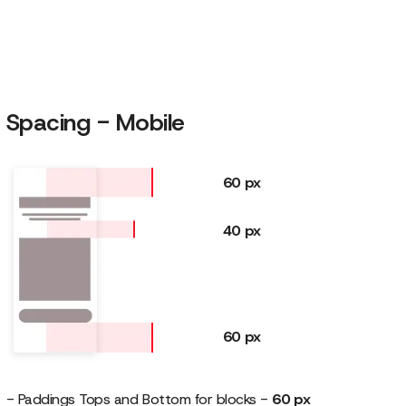
Spacing - Mobile
60 px
40 px
60 px
- Paddings Tops and Bottom for blocks -
60 px