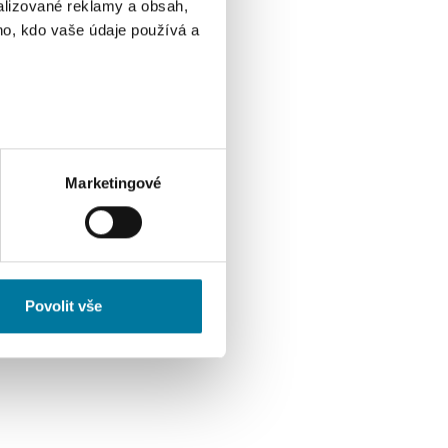
alizované reklamy a obsah,
ho, kdo vaše údaje používá a
ik metrů
otisk prstu)
 podrobnostmi
. Svůj souhlas
Marketingové
ěvnosti využíváme soubory
, inzerci a analýzy. Partneři
li v důsledku toho, že
Povolit vše