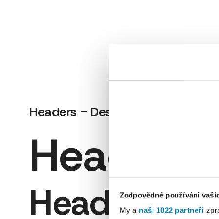
Headers - Desktop
Heading 
Heading 2
Zodpovědné používání vaši
My a
naši 1022 partneři
zpra