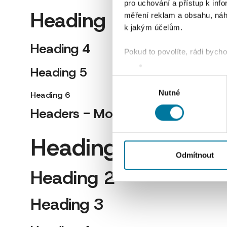
pro uchování a přístup k in
Heading 3
měření reklam a obsahu, náh
k jakým účelům.
Heading 4
Pokud to povolíte, rádi bych
Shromažďovali inform
Heading 5
Identifikovali vaše za
Výběr
Zjistěte více o tom, jak zpr
Nutné
souhlasu
Heading 6
můžete kdykoliv změnit nebo 
Headers - Mobile
K personalizaci obsahu a re
Heading 1
cookie. Informace o tom, jak
tyto údaje mohou zkombinovat
Odmítnout
používáte jejich služby.
Heading 2
Heading 3