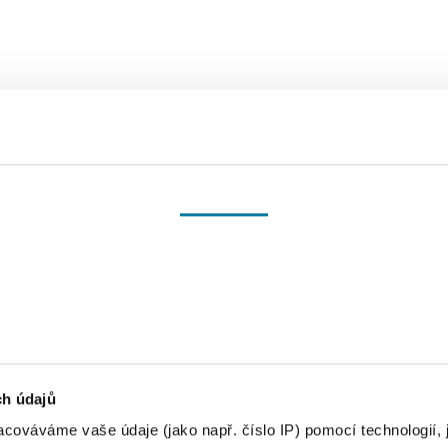
Souhlas
Headers - Tablet
Detaily
1
Heading
Nastavení reklam
Více o cookies
Heading 2
ch údajů
Heading 3
cováváme vaše údaje (jako např. číslo IP) pomocí technologií, 