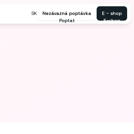
SK
Nezávazná poptávka
E - shop
Poptat
E-shop