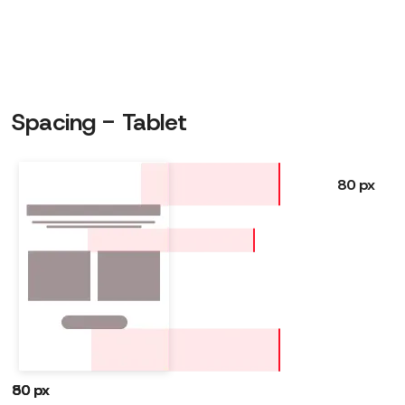
Spacing - Tablet
80 px
50 px
80 px