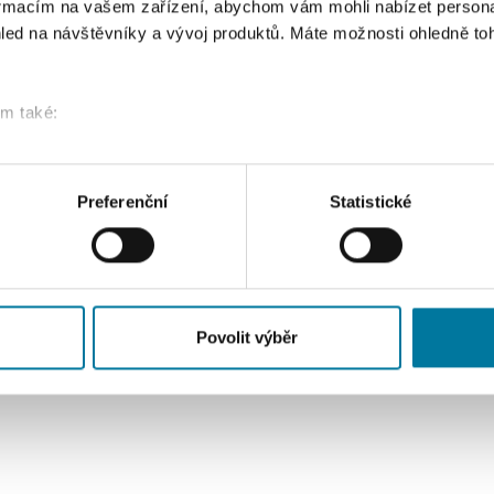
formacím na vašem zařízení, abychom vám mohli nabízet person
Heading 4
led na návštěvníky a vývoj produktů. Máte možnosti ohledně to
Heading 5
om také:
Heading 6
ace o vaší geografické poloze, které mohou být přesné na někol
řízení pomocí aktivního skenování pro konkrétní charakteristiky (
acováváme vaše osobní údaje, a nastavte si předvolby v
části s
Preferenční
Statistické
odvolat v části Prohlášení o souborech cookie.
klam, poskytování funkcí sociálních médií a analýze naší návšt
 náš web používáte, sdílíme se svými partnery pro sociální média
 s dalšími informacemi, které jste jim poskytli nebo které získa
Povolit výběr