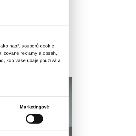
jako např. souborů cookie
alizované reklamy a obsah,
ho, kdo vaše údaje používá a
ik metrů
otisk prstu)
 podrobnostmi
. Svůj souhlas
Marketingové
ěvnosti využíváme soubory
, inzerci a analýzy. Partneři