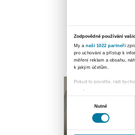
Zodpovědné používání vaši
My a
naši 1022 partneři
zpra
pro uchování a přístup k in
měření reklam a obsahu, náh
k jakým účelům.
Pokud to povolíte, rádi bych
Shromažďovali inform
Identifikovali vaše za
Výběr
Zjistěte více o tom, jak zpr
Nutné
souhlasu
můžete kdykoliv změnit nebo 
K personalizaci obsahu a re
cookie. Informace o tom, jak