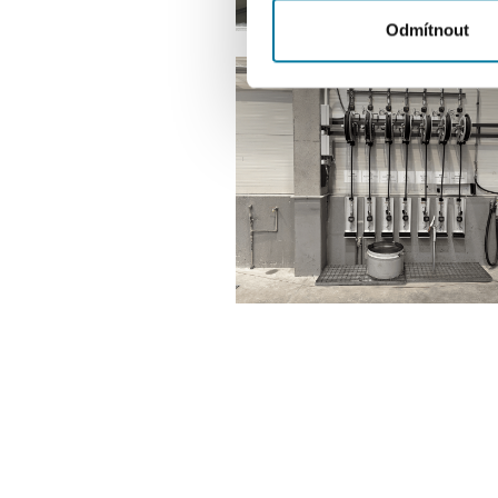
tyto údaje mohou zkombinovat
Odmítnout
používáte jejich služby.
Předchozí článek