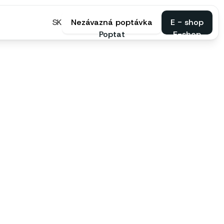
SK
Nezávazná poptávka
E - shop
Poptat
E-shop