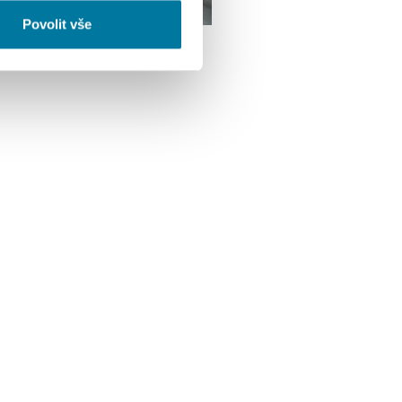
li v důsledku toho, že
Povolit vše
Další článek