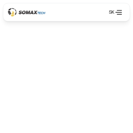
SK
Odsávání výfukových a svařovacích plynů
Odsávání výfukových a svařovacích plynů