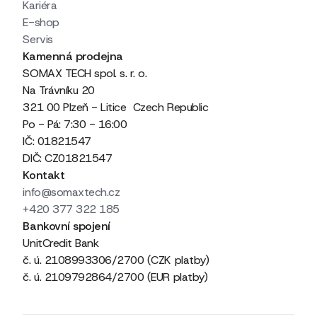
Kariéra
E-shop
Servis
Kamenná prodejna
SOMAX TECH spol. s. r. o.
Na Trávníku 20
321 00 Plzeň - Litice Czech Republic
Po - Pá: 7:30 - 16:00
IČ: 01821547
DIČ: CZ01821547
Kontakt
info@somaxtech.cz
+420 377 322 185
Bankovní spojení
UnitCredit Bank
č. ú. 2108993306/2700 (CZK platby)
č. ú. 2109792864/2700 (EUR platby)