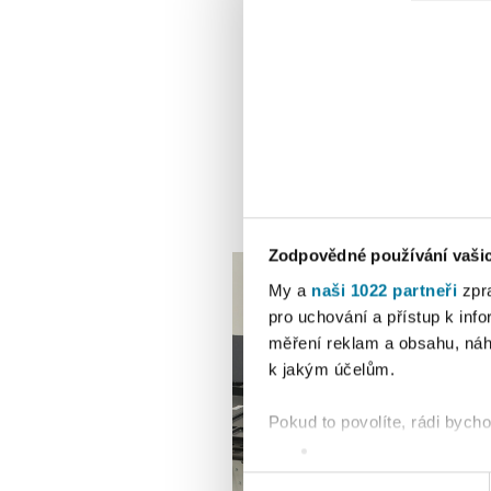
Zodpovědné používání vaši
My a
naši 1022 partneři
zpra
pro uchování a přístup k in
měření reklam a obsahu, náh
k jakým účelům.
Pokud to povolíte, rádi bych
Shromažďovali inform
Identifikovali vaše za
Výběr