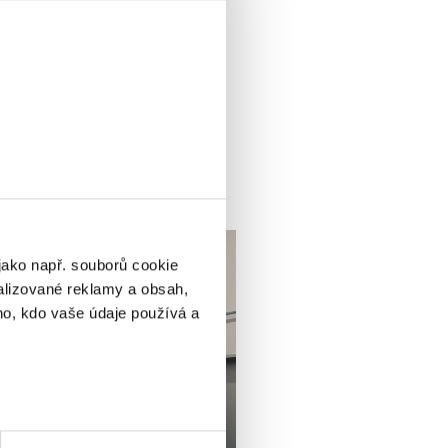
jako např. souborů cookie
alizované reklamy a obsah,
ho, kdo vaše údaje používá a
ik metrů
otisk prstu)