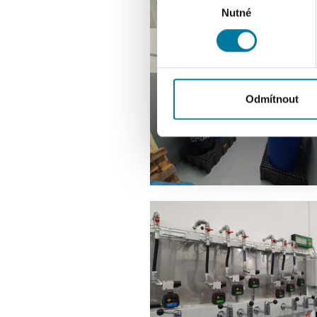
Zjistěte více o tom, jak zpr
Nutné
souhlasu
můžete kdykoliv změnit nebo 
K personalizaci obsahu a re
cookie. Informace o tom, jak
tyto údaje mohou zkombinovat
Odmítnout
používáte jejich služby.