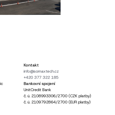
Další článek
Kontakt
info@somaxtech.cz
+420 377 322 185
ic
Bankovní spojení
UnitCredit Bank
č. ú. 2108993306/2700 (CZK platby)
č. ú. 2109792864/2700 (EUR platby)