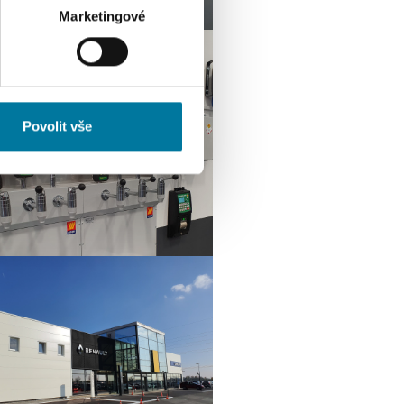
 podrobnostmi
. Svůj souhlas
Marketingové
ěvnosti využíváme soubory
, inzerci a analýzy. Partneři
li v důsledku toho, že
Povolit vše