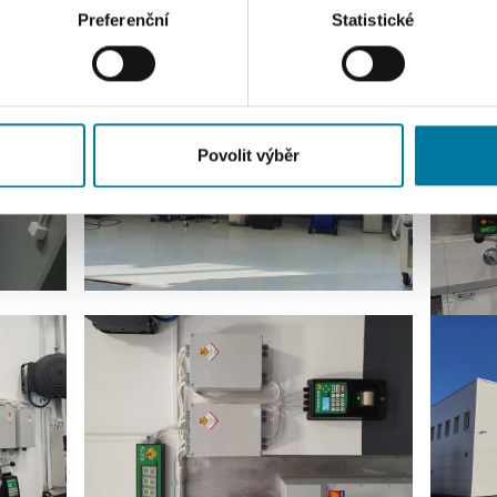
acováváme vaše osobní údaje, a nastavte si předvolby v
části s
Preferenční
Statistické
odvolat v části Prohlášení o souborech cookie.
klam, poskytování funkcí sociálních médií a analýze naší návšt
 náš web používáte, sdílíme se svými partnery pro sociální média
 s dalšími informacemi, které jste jim poskytli nebo které získa
Povolit výběr