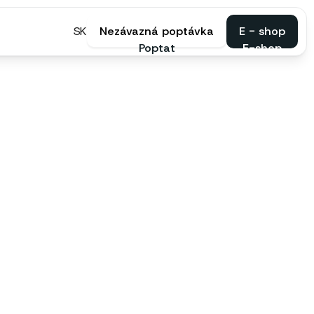
SK
Nezávazná poptávka
E - shop
Poptat
E-shop