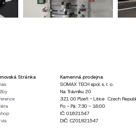
movská Stránka
Kamenná prodejna
nás
SOMAX TECH spol. s. r. o.
užby
Na Trávníku 20
ference
321 00 Plzeň - Litice Czech Republ
iéra
Po - Pá: 7:30 - 16:00
shop
IČ: 01821547
rvis
DIČ: CZ01821547