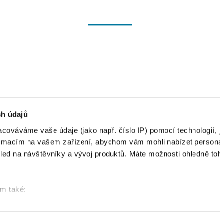
Souhlas
Detaily
Nastavení reklam
Více o cookies
ch údajů
cováváme vaše údaje (jako např. číslo IP) pomocí technologií, 
formacím na vašem zařízení, abychom vám mohli nabízet person
led na návštěvníky a vývoj produktů. Máte možnosti ohledně to
om také:
ace o vaší geografické poloze, které mohou být přesné na někol
řízení pomocí aktivního skenování pro konkrétní charakteristiky (