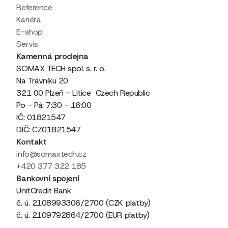
Reference
Kariéra
E-shop
Servis
Kamenná prodejna
SOMAX TECH spol. s. r. o.
Na Trávníku 20
321 00 Plzeň - Litice Czech Republic
Po - Pá: 7:30 - 16:00
IČ: 01821547
DIČ: CZ01821547
Kontakt
info@somaxtech.cz
+420 377 322 185
Bankovní spojení
UnitCredit Bank
č. ú. 2108993306/2700 (CZK platby)
č. ú. 2109792864/2700 (EUR platby)