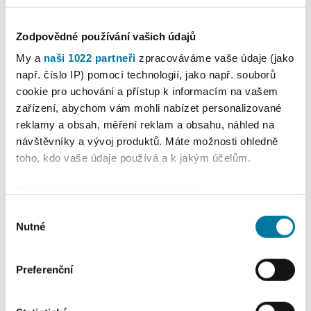
Zodpovědné používání vašich údajů
My a
naši 1022 partneři
zpracováváme vaše údaje (jako
např. číslo IP) pomocí technologií, jako např. souborů
cookie pro uchování a přístup k informacím na vašem
zařízení, abychom vám mohli nabízet personalizované
reklamy a obsah, měření reklam a obsahu, náhled na
návštěvníky a vývoj produktů. Máte možnosti ohledně
toho, kdo vaše údaje používá a k jakým účelům.
Pokud to povolíte, rádi bychom také:
Shromažďovali informace o vaší geografické
Výběr
poloze, které mohou být přesné na několik metrů
Nutné
souhlasu
Identifikovali vaše zařízení pomocí aktivního
skenování pro konkrétní charakteristiky (otisk prstu)
Preferenční
Zjistěte více o tom, jak zpracováváme vaše osobní
údaje, a nastavte si předvolby v
části s podrobnostmi
.
Svůj souhlas můžete kdykoliv změnit nebo odvolat v