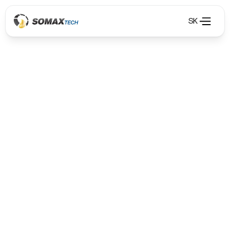
SK
Odsávání výfukových a svařovacích plynů
Odsávání výfukových a svařovacích plynů