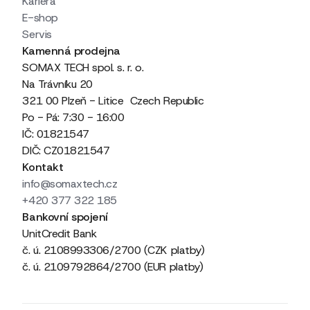
Kariéra
E-shop
Servis
Kamenná prodejna
SOMAX TECH spol. s. r. o.
Na Trávníku 20
321 00 Plzeň - Litice Czech Republic
Po - Pá: 7:30 - 16:00
IČ: 01821547
DIČ: CZ01821547
Kontakt
info@somaxtech.cz
+420 377 322 185
Bankovní spojení
UnitCredit Bank
č. ú. 2108993306/2700 (CZK platby)
č. ú. 2109792864/2700 (EUR platby)