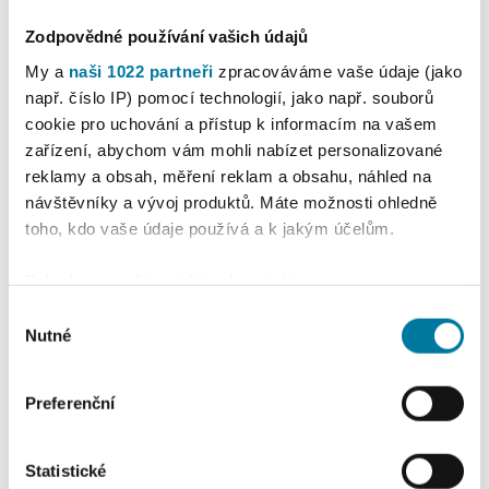
Zodpovědné používání vašich údajů
My a
naši 1022 partneři
zpracováváme vaše údaje (jako
např. číslo IP) pomocí technologií, jako např. souborů
cookie pro uchování a přístup k informacím na vašem
zařízení, abychom vám mohli nabízet personalizované
reklamy a obsah, měření reklam a obsahu, náhled na
návštěvníky a vývoj produktů. Máte možnosti ohledně
toho, kdo vaše údaje používá a k jakým účelům.
Pokud to povolíte, rádi bychom také:
Shromažďovali informace o vaší geografické
Výběr
poloze, které mohou být přesné na několik metrů
Nutné
souhlasu
Identifikovali vaše zařízení pomocí aktivního
skenování pro konkrétní charakteristiky (otisk prstu)
Preferenční
Zjistěte více o tom, jak zpracováváme vaše osobní
údaje, a nastavte si předvolby v
části s podrobnostmi
.
Svůj souhlas můžete kdykoliv změnit nebo odvolat v
Statistické
Předchozí článek
části Prohlášení o souborech cookie.