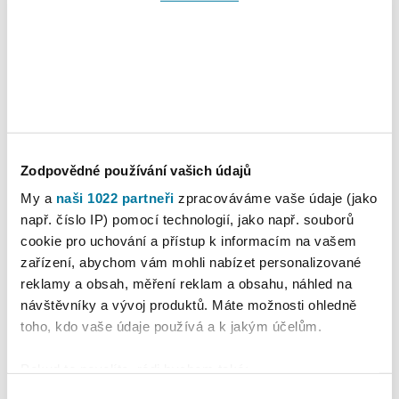
Detaily
Nastavení reklam
Více o cookies
Zodpovědné používání vašich údajů
My a
naši 1022 partneři
zpracováváme vaše údaje (jako
např. číslo IP) pomocí technologií, jako např. souborů
cookie pro uchování a přístup k informacím na vašem
zařízení, abychom vám mohli nabízet personalizované
reklamy a obsah, měření reklam a obsahu, náhled na
návštěvníky a vývoj produktů. Máte možnosti ohledně
toho, kdo vaše údaje používá a k jakým účelům.
Pokud to povolíte, rádi bychom také:
Shromažďovali informace o vaší geografické
Výběr