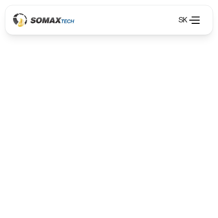
SK
Odsávání výfukových a svařovacích plynů
Odsávání výfukových a svařovacích plynů