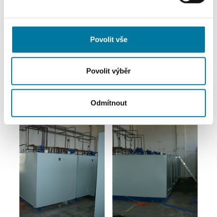
sociálních médií a analýze naší návštěvnosti využíváme
soubory cookie. Informace o tom, jak náš web používáte,
sdílíme se svými partnery pro sociální média, inzerci a
Povolit vše
analýzy. Partneři tyto údaje mohou zkombinovat s
dalšími informacemi, které jste jim poskytli nebo které
získali v důsledku toho, že používáte jejich služby.
Povolit výběr
Odmítnout
Předchozí článek
Další článek