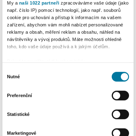
My a
naši 1022 partneři
zpracováváme vaše údaje (jako
např. číslo IP) pomocí technologií, jako např. souborů
cookie pro uchování a přístup k informacím na vašem
zařízení, abychom vám mohli nabízet personalizované
reklamy a obsah, měření reklam a obsahu, náhled na
návštěvníky a vývoj produktů. Máte možnosti ohledně
toho, kdo vaše údaje používá a k jakým účelům.
Pokud to povolíte, rádi bychom také:
Shromažďovali informace o vaší geografické
Výběr
poloze, které mohou být přesné na několik metrů
Nutné
souhlasu
Identifikovali vaše zařízení pomocí aktivního
skenování pro konkrétní charakteristiky (otisk prstu)
Preferenční
Zjistěte více o tom, jak zpracováváme vaše osobní
údaje, a nastavte si předvolby v
části s podrobnostmi
.
Svůj souhlas můžete kdykoliv změnit nebo odvolat v
Statistické
části Prohlášení o souborech cookie.
K personalizaci obsahu a reklam, poskytování funkcí
Marketingové