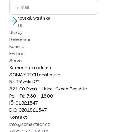
Domovská Stránka
O nás
Služby
Reference
Kariéra
E-shop
Servis
Kamenná prodejna
SOMAX TECH spol. s. r. o.
Na Trávníku 20
321 00 Plzeň - Litice Czech Republic
Po - Pá: 7:30 - 16:00
IČ: 01821547
DIČ: CZ01821547
Kontakt
info@somaxtech.cz
+420 377 322 185