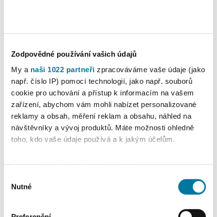
Více o cookies
Zodpovědné používání vašich údajů
My a
naši 1022 partneři
zpracováváme vaše údaje (jako
např. číslo IP) pomocí technologií, jako např. souborů
cookie pro uchování a přístup k informacím na vašem
zařízení, abychom vám mohli nabízet personalizované
reklamy a obsah, měření reklam a obsahu, náhled na
návštěvníky a vývoj produktů. Máte možnosti ohledně
toho, kdo vaše údaje používá a k jakým účelům.
Pokud to povolíte, rádi bychom také:
Shromažďovali informace o vaší geografické
Výběr
poloze, které mohou být přesné na několik metrů
Nutné
souhlasu
Identifikovali vaše zařízení pomocí aktivního
skenování pro konkrétní charakteristiky (otisk prstu)
Preferenční