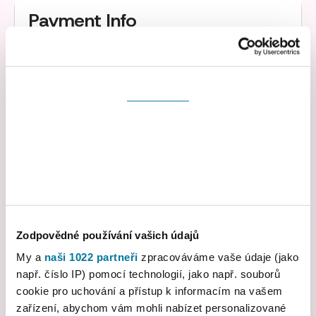
Payment Info
Payment Info
Souhlas
/
Billing Address
Detaily
Nastavení reklam
Items in Order
Více o cookies
Zodpovědné používání vašich údajů
Quantity: 
1
My a
naši 1022 partneři
zpracováváme vaše údaje (jako
:
např. číslo IP) pomocí technologií, jako např. souborů
$ 0.00 USD
cookie pro uchování a přístup k informacím na vašem
zařízení, abychom vám mohli nabízet personalizované